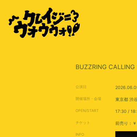
BUZZRING CALLING 
公演日
2026.06.0
開催場所・会場
東京都
渋
OPEN/START
17:30 / 18
チケット
前売り：￥3
INFO