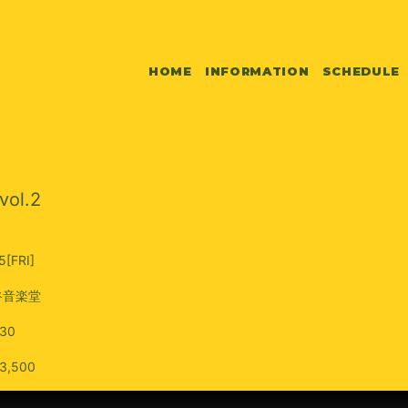
HOME
INFORMATION
SCHEDULE
vol.2
5
[FRI]
谷音楽堂
:30
,500