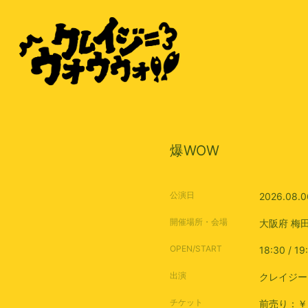
爆WOW
公演日
2026.08.0
開催場所・会場
大阪府
梅
OPEN/START
18:30 / 19
出演
クレイジー
チケット
前売り：￥3