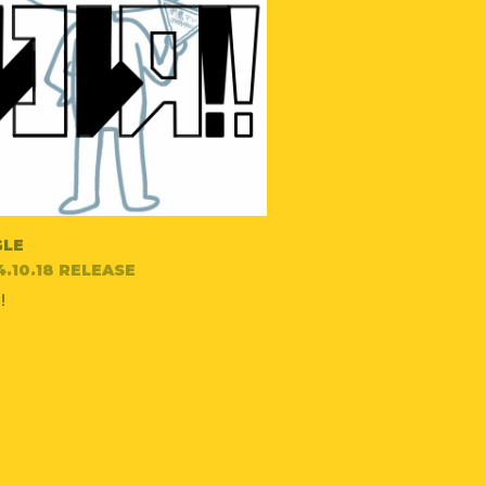
GLE
.10.18 RELEASE
!