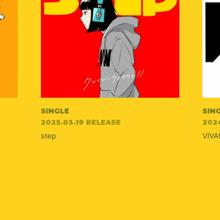
SINGLE
SIN
2025.03.19 RELEASE
2024
step
VIVA!